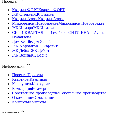
Проекты
Квартал ФОРТ
Квартал ФОРТ
ЖК Стрижи
ЖК Стрижи
Квартал Аэрис
Квартал Аэрис
Микрорайон Новобережье
Микрорайон Новобережье
ЖК Илмари
ЖК Илмари
СИТИ-КВАРТАЛ на Измайлова
СИТИ-КВАРТАЛ на
Измайлова
Дом Zenlife
Дом Zenlife
ЖК Алфавит
ЖК Алфавит
ЖК Дебют
ЖК Дебют
ЖК Весна
ЖК Весна
Информация
Проекты
Проекты
Квартиры
Квартиры
Как купить
Как купить
Коммерция
Коммерция
Собственное производство
Собственное производство
О компании
О компании
Контакты
Контакты