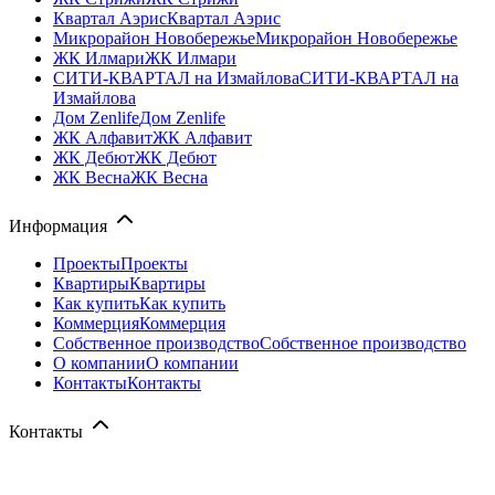
Квартал Аэрис
Квартал Аэрис
Микрорайон Новобережье
Микрорайон Новобережье
ЖК Илмари
ЖК Илмари
СИТИ-КВАРТАЛ на Измайлова
СИТИ-КВАРТАЛ на
Измайлова
Дом Zenlife
Дом Zenlife
ЖК Алфавит
ЖК Алфавит
ЖК Дебют
ЖК Дебют
ЖК Весна
ЖК Весна
Информация
Проекты
Проекты
Квартиры
Квартиры
Как купить
Как купить
Коммерция
Коммерция
Собственное производство
Собственное производство
О компании
О компании
Контакты
Контакты
Контакты