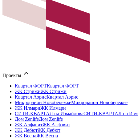
Проекты
Квартал ФОРТ
Квартал ФОРТ
ЖК Стрижи
ЖК Стрижи
Квартал Аэрис
Квартал Аэрис
Микрорайон Новобережье
Микрорайон Новобережье
ЖК Илмари
ЖК Илмари
СИТИ-КВАРТАЛ на Измайлова
СИТИ-КВАРТАЛ на Изм
Дом Zenlife
Дом Zenlife
ЖК Алфавит
ЖК Алфавит
ЖК Дебют
ЖК Дебют
ЖК Весна
ЖК Весна