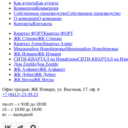
Как купить
Как купить
Коммерция
Коммерция
Собственное производство
Собственное производство
О компании
О компании
Контакты
Контакты
Квартал ФОРТ
Квартал ФОРТ
ЖК Стрижи
ЖК Стрижи
Квартал Аэрис
Квартал Аэрис
Микрорайон Новобережье
Микрорайон Новобережье
ЖК Илмари
ЖК Илмари
СИТИ-КВАРТАЛ на Измайлова
СИТИ-КВАРТАЛ на Изм
Дом Zenlife
Дом Zenlife
ЖК Алфавит
ЖК Алфавит
ЖК Дебют
ЖК Дебют
ЖК Весна
ЖК Весна
Офис продаж: ЖК Илмари, ул. Высокая, 17, оф. 4
+7 (8412) 23-39-23
пн-пт – с 9:00 до 18:00
сб – с 10:00 до 18:00
вс — выходной