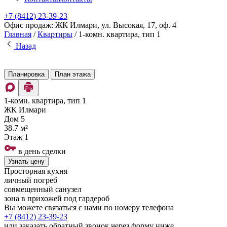
+7 (8412) 23-39-23
Офис продаж: ЖК Илмари, ул. Высокая, 17, оф. 4
Главная
/
Квартиры
/
1-комн. квартира, тип 1
Назад
Планировка
План этажа
1-комн. квартира, тип 1
ЖК Илмари
Дом
5
38.7 м²
Этаж
1
в день сделки
Узнать цену
Просторная кухня
личный погреб
совмещенный санузел
зона в прихожей под гардероб
Вы можете связаться с нами по номеру телефона
+7 (8412)
23-39-23
или заказать обратный звонок через форму ниже