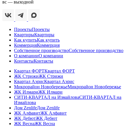
вс — выходной
Проекты
Проекты
Квартиры
Квартиры
Как купить
Как купить
Коммерция
Коммерция
Собственное производство
Собственное производство
О компании
О компании
Контакты
Контакты
Квартал ФОРТ
Квартал ФОРТ
ЖК Стрижи
ЖК Стрижи
Квартал Аэрис
Квартал Аэрис
Микрорайон Новобережье
Микрорайон Новобережье
ЖК Илмари
ЖК Илмари
СИТИ-КВАРТАЛ на Измайлова
СИТИ-КВАРТАЛ на
Измайлова
Дом Zenlife
Дом Zenlife
ЖК Алфавит
ЖК Алфавит
ЖК Дебют
ЖК Дебют
ЖК Весна
ЖК Весна