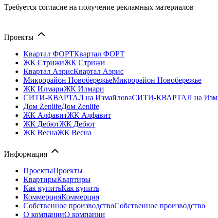
Требуется согласие на получение рекламных материалов
Проекты
Квартал ФОРТ
Квартал ФОРТ
ЖК Стрижи
ЖК Стрижи
Квартал Аэрис
Квартал Аэрис
Микрорайон Новобережье
Микрорайон Новобережье
ЖК Илмари
ЖК Илмари
СИТИ-КВАРТАЛ на Измайлова
СИТИ-КВАРТАЛ на Изм
Дом Zenlife
Дом Zenlife
ЖК Алфавит
ЖК Алфавит
ЖК Дебют
ЖК Дебют
ЖК Весна
ЖК Весна
Информация
Проекты
Проекты
Квартиры
Квартиры
Как купить
Как купить
Коммерция
Коммерция
Собственное производство
Собственное производство
О компании
О компании