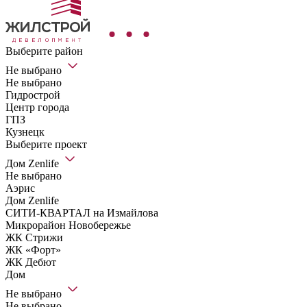
Выберите район
Не выбрано
Не выбрано
Гидрострой
Центр города
ГПЗ
Кузнецк
Выберите проект
Дом Zenlife
Не выбрано
Аэрис
Дом Zenlife
СИТИ-КВАРТАЛ на Измайлова
Микрорайон Новобережье
ЖК Стрижи
ЖК «Форт»
ЖК Дебют
Дом
Не выбрано
Не выбрано