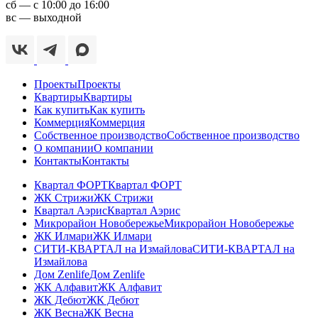
сб — с 10:00 до 16:00
вс — выходной
Проекты
Проекты
Квартиры
Квартиры
Как купить
Как купить
Коммерция
Коммерция
Собственное производство
Собственное производство
О компании
О компании
Контакты
Контакты
Квартал ФОРТ
Квартал ФОРТ
ЖК Стрижи
ЖК Стрижи
Квартал Аэрис
Квартал Аэрис
Микрорайон Новобережье
Микрорайон Новобережье
ЖК Илмари
ЖК Илмари
СИТИ-КВАРТАЛ на Измайлова
СИТИ-КВАРТАЛ на
Измайлова
Дом Zenlife
Дом Zenlife
ЖК Алфавит
ЖК Алфавит
ЖК Дебют
ЖК Дебют
ЖК Весна
ЖК Весна