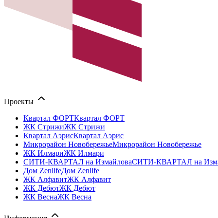
Проекты
Квартал ФОРТ
Квартал ФОРТ
ЖК Стрижи
ЖК Стрижи
Квартал Аэрис
Квартал Аэрис
Микрорайон Новобережье
Микрорайон Новобережье
ЖК Илмари
ЖК Илмари
СИТИ-КВАРТАЛ на Измайлова
СИТИ-КВАРТАЛ на Изм
Дом Zenlife
Дом Zenlife
ЖК Алфавит
ЖК Алфавит
ЖК Дебют
ЖК Дебют
ЖК Весна
ЖК Весна