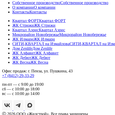
Собственное производство
Собственное производство
О компании
О компании
Контакты
Контакты
Квартал ФОРТ
Квартал ФОРТ
ЖК Стрижи
ЖК Стрижи
Квартал Аэрис
Квартал Аэрис
Микрорайон Новобережье
Микрорайон Новобережье
ЖК Илмари
ЖК Илмари
СИТИ-КВАРТАЛ на Измайлова
СИТИ-КВАРТАЛ на Изм
Дом Zenlife
Дом Zenlife
ЖК Алфавит
ЖК Алфавит
ЖК Дебют
ЖК Дебют
ЖК Весна
ЖК Весна
Офис продаж: г. Пенза, ул. Пушкина, 43
+7 (8412) 29-33-29
пн-пт — с 9:00 до 19:00
сб — с 10:00 до 18:00
вс — с 10:00 до 14:00
Ⓒ 2026 ООО «Жилстрой». Все права защищены