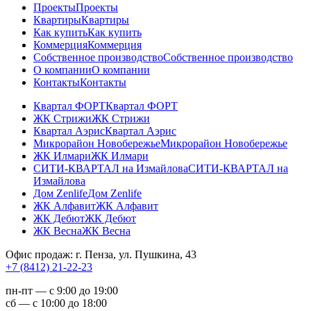
Проекты
Проекты
Квартиры
Квартиры
Как купить
Как купить
Коммерция
Коммерция
Собственное производство
Собственное производство
О компании
О компании
Контакты
Контакты
Квартал ФОРТ
Квартал ФОРТ
ЖК Стрижи
ЖК Стрижи
Квартал Аэрис
Квартал Аэрис
Микрорайон Новобережье
Микрорайон Новобережье
ЖК Илмари
ЖК Илмари
СИТИ-КВАРТАЛ на Измайлова
СИТИ-КВАРТАЛ на
Измайлова
Дом Zenlife
Дом Zenlife
ЖК Алфавит
ЖК Алфавит
ЖК Дебют
ЖК Дебют
ЖК Весна
ЖК Весна
Офис продаж: г. Пенза, ул. Пушкина, 43
+7 (8412) 21-22-23
пн-пт — с 9:00 до 19:00
сб — с 10:00 до 18:00