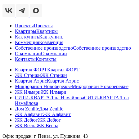
Проекты
Проекты
Квартиры
Квартиры
Как купить
Как купить
Коммерция
Коммерция
Собственное производство
Собственное производство
О компании
О компании
Контакты
Контакты
Квартал ФОРТ
Квартал ФОРТ
ЖК Стрижи
ЖК Стрижи
Квартал Аэрис
Квартал Аэрис
Микрорайон Новобережье
Микрорайон Новобережье
ЖК Илмари
ЖК Илмари
СИТИ-КВАРТАЛ на Измайлова
СИТИ-КВАРТАЛ на
Измайлова
Дом Zenlife
Дом Zenlife
ЖК Алфавит
ЖК Алфавит
ЖК Дебют
ЖК Дебют
ЖК Весна
ЖК Весна
Офис продаж: г. Пенза, ул. Пушкина, 43